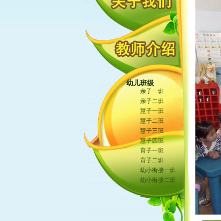
幼儿班级
亲子一班
亲子二班
慧子一班
慧子二班
慧子三班
慧子四班
育子一班
育子二班
幼小衔接一班
幼小衔接二班