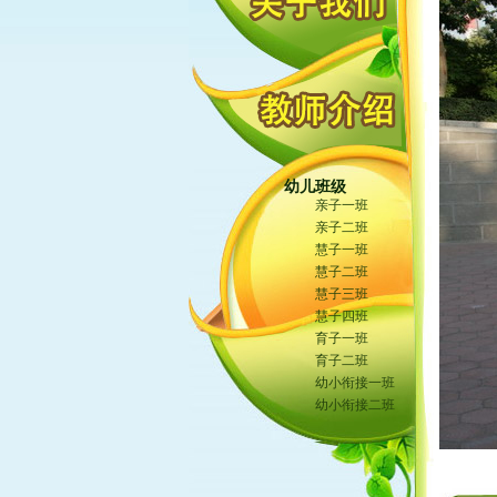
幼儿班级
亲子一班
亲子二班
慧子一班
慧子二班
慧子三班
慧子四班
育子一班
育子二班
幼小衔接一班
幼小衔接二班